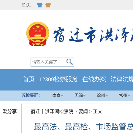
换肤：
首页
12309检察服务
在线办案
法律法
苏检集群：
南京
无锡
徐州
常州
爱分享
宿迁市洪泽湖检察院
>
要闻
> 正文
最高法、最高检、市场监管