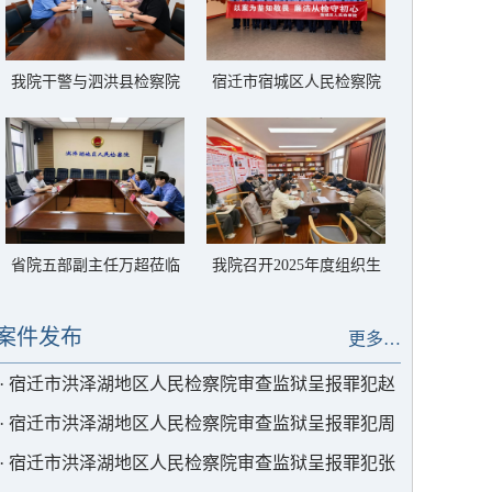
我院干警与泗洪县检察院
宿迁市宿城区人民检察院
干警开展业务交流
来监开展警示教育活动并
到我院参观交流
省院五部副主任万超莅临
我院召开2025年度组织生
我院调研指导
活会暨民主评议党员
案件发布
更多…
·
宿迁市洪泽湖地区人民检察院审查监狱呈报罪犯赵
某减刑一案
·
宿迁市洪泽湖地区人民检察院审查监狱呈报罪犯周
某减刑一案
·
宿迁市洪泽湖地区人民检察院审查监狱呈报罪犯张