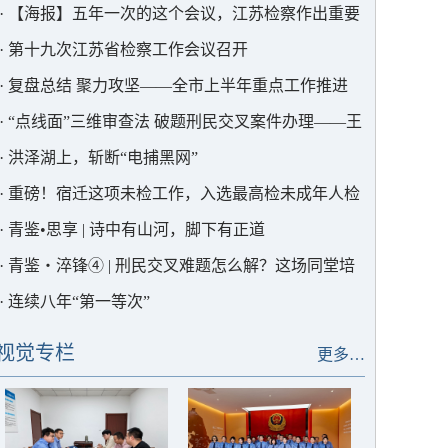
·
【海报】五年一次的这个会议，江苏检察作出重要
部署
·
第十九次江苏省检察工作会议召开
·
复盘总结 聚力攻坚——全市上半年重点工作推进
会暨业务质效分析会召开
·
“点线面”三维审查法 破题刑民交叉案件办理——王
勇检察长为宿迁政法大讲堂授课
·
洪泽湖上，斩断“电捕黑网”
·
重磅！宿迁这项未检工作，入选最高检未成年人检
察40年40件大事
·
青鉴•思享 | 诗中有山河，脚下有正道
·
青鉴・淬锋④ | 刑民交叉难题怎么解？这场同堂培
训给出了思路
·
连续八年“第一等次”
视觉专栏
更多…